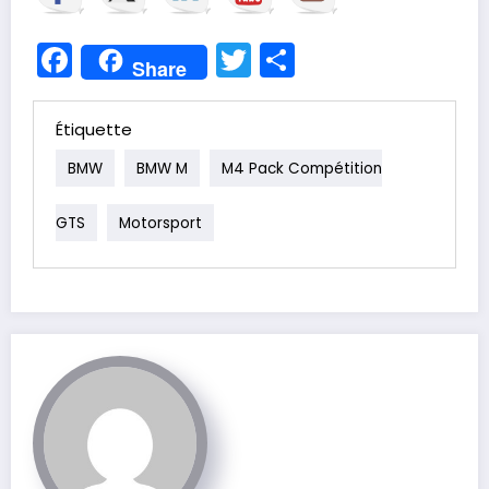
Facebook
Twitter
Partager
Share
Étiquette
BMW
BMW M
M4 Pack Compétition
GTS
Motorsport