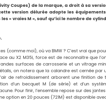
ity Coupes) de la marque, a droit à sa version «
ette version délurée adopte les équipements
s « vraies M », sauf qu’ici le nombre de cylin
.
tes (comme moi), où va BMW ? C’est vrai que pour l
 face au X2 M35i, force est de reconnaitre que l’
des surfaces de carrosserie et un vitrage minim
 détails, on notera que la calandre est cernée par 
air de refroidissement arborent une finition de 
tion d’un becquet M (de série) et d’un syst
e. Pour finir, l’ensemble repose sur des jantes 
ne option en 20 pouces (721M) est disponible avec 