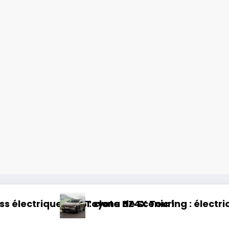
lectrique et baroudeur !
Essai Swapa ZIP : Voiture 