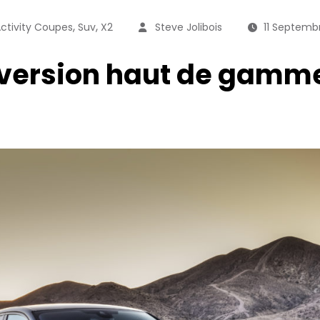
,
,
Activity Coupes
Suv
X2
Steve Jolibois
11 Septemb
 version haut de gamme