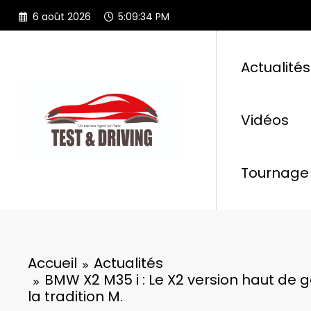
Aller
6 août 2026
5:09:35 PM
au
contenu
Actualités
Vidéos
Tournage 
Accueil
Actualités
BMW X2 M35 i : Le X2 version haut de
la tradition M.