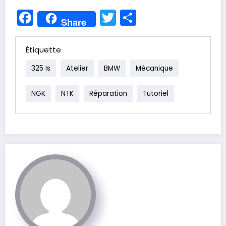
Facebook
Twitter
Partager
Share
Étiquette
325 Is
Atelier
BMW
Mécanique
NGK
NTK
Réparation
Tutoriel