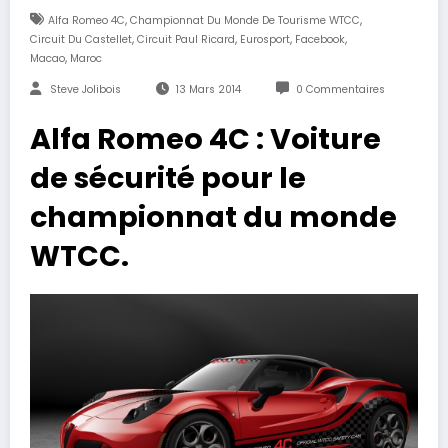
,
,
Alfa Romeo 4C
Championnat Du Monde De Tourisme WTCC
,
,
,
,
Circuit Du Castellet
Circuit Paul Ricard
Eurosport
Facebook
,
Macao
Maroc
Steve Jolibois
13 Mars 2014
0 Commentaires
Alfa Romeo 4C : Voiture
de sécurité pour le
championnat du monde
WTCC.