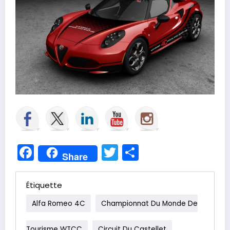
Facebook
Twitter
Partager
Share
Étiquette
Alfa Romeo 4C
Championnat Du Monde De
Tourisme WTCC
Circuit Du Castellet