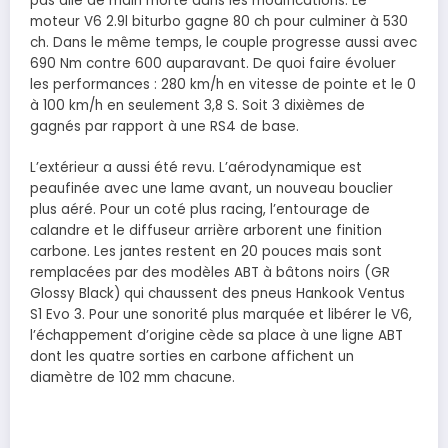
pas allé de main morte dans les modifications. Le
moteur V6 2.9l biturbo gagne 80 ch pour culminer à 530
ch. Dans le même temps, le couple progresse aussi avec
690 Nm contre 600 auparavant. De quoi faire évoluer
les performances : 280 km/h en vitesse de pointe et le 0
à 100 km/h en seulement 3,8 S. Soit 3 dixièmes de
gagnés par rapport à une RS4 de base.
L’extérieur a aussi été revu. L’aérodynamique est
peaufinée avec une lame avant, un nouveau bouclier
plus aéré. Pour un coté plus racing, l’entourage de
calandre et le diffuseur arrière arborent une finition
carbone. Les jantes restent en 20 pouces mais sont
remplacées par des modèles ABT à bâtons noirs (GR
Glossy Black) qui chaussent des pneus Hankook Ventus
S1 Evo 3. Pour une sonorité plus marquée et libérer le V6,
l’échappement d’origine cède sa place à une ligne ABT
dont les quatre sorties en carbone affichent un
diamètre de 102 mm chacune.