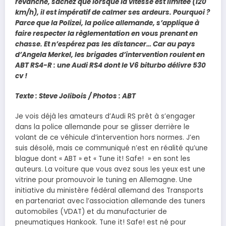
revanche, sachez que lorsque la vitesse est limitée (120
km/h), il est impératif de calmer ses ardeurs. Pourquoi ?
Parce que la Polizei, la police allemande, s’applique à
faire respecter la règlementation en vous prenant en
chasse. Et n’espérez pas les distancer… Car au pays
d’Angela Merkel, les brigades d’intervention roulent en
ABT RS4-R : une Audi RS4 dont le V6 biturbo délivre 530
cv !
Texte : Steve Jolibois / Photos : ABT
Je vois déjà les amateurs d’Audi RS prêt à s’engager
dans la police allemande pour se glisser derrière le
volant de ce véhicule d’intervention hors normes. J’en
suis désolé, mais ce communiqué n’est en réalité qu’une
blague dont « ABT » et « Tune it! Safe! » en sont les
auteurs. La voiture que vous avez sous les yeux est une
vitrine pour promouvoir le tuning en Allemagne. Une
initiative du ministère fédéral allemand des Transports
en partenariat avec l’association allemande des tuners
automobiles (VDAT) et du manufacturier de
pneumatiques Hankook. Tune it! Safe! est né pour