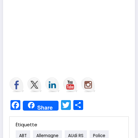
Facebook
Twitter
Partager
Share
Étiquette
ABT
Allemagne
AUdi RS
Police