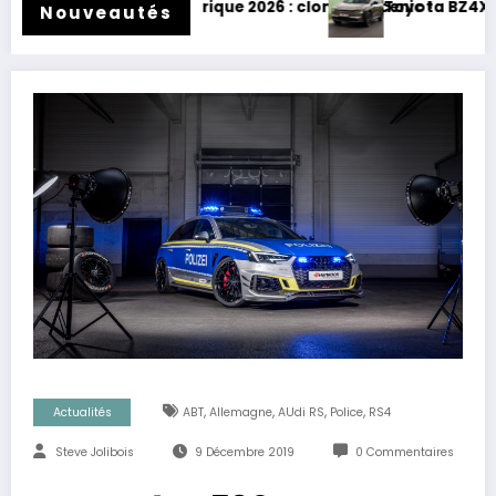
ctrique 2026 : clone de Scenic !
Toyota BZ4X Touring : électrique et 
Nouveautés
,
,
,
,
Actualités
ABT
Allemagne
AUdi RS
Police
RS4
Steve Jolibois
9 Décembre 2019
0 Commentaires