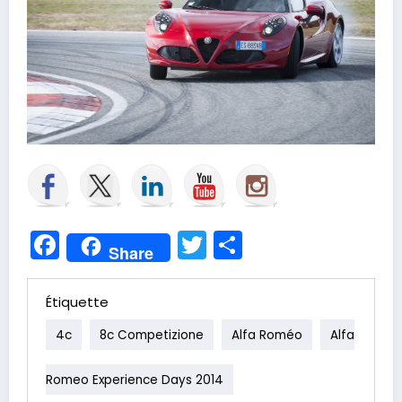
Facebook
Twitter
Partager
Share
Étiquette
4c
8c Competizione
Alfa Roméo
Alfa
Romeo Experience Days 2014