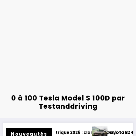
0 à 100 Tesla Model S 100D par
Testanddriving
s électrique 2026 : clone de Scenic !
Toyota BZ4X Touring : électriq
Nouveautés