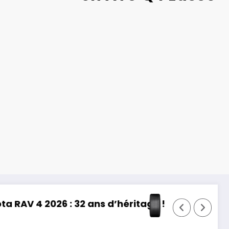
 !
Bridgestone Potenza Sport EVO : élu “Pneus é