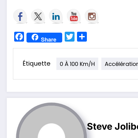
Facebook
Twitter
Partager
Share
Étiquette
0 À 100 Km/h
Accélératio
Steve Jolib