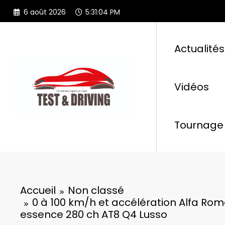
Aller
6 août 2026
5:31:05 PM
au
contenu
Actualités
Vidéos
Tournage 
Accueil
Non classé
0 à 100 km/h et accélération Alfa Rome
essence 280 ch AT8 Q4 Lusso