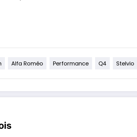
n
Alfa Roméo
Performance
Q4
Stelvio
ois