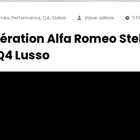
,
,
,
oméo
Performance
Q4
Stelvio
Steve Jolibois
11 F
ération Alfa Romeo Stel
Q4 Lusso