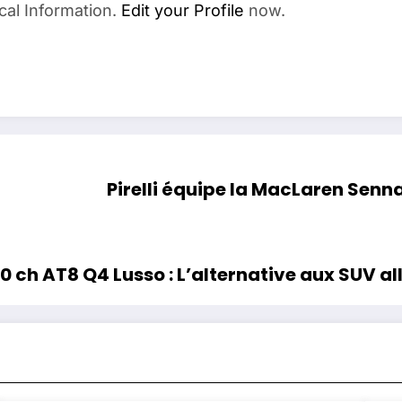
cal Information.
Edit your Profile
now.
Pirelli équipe la MacLaren Senna
Essai Alfa Romeo Stelvio 2.0 turbo 280 ch AT8 Q4 Lusso : L’alterna