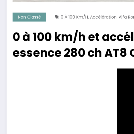
,
,
Non Classé
0 À 100 Km/h
Accélération
Alfa R
0 à 100 km/h et accél
essence 280 ch AT8 